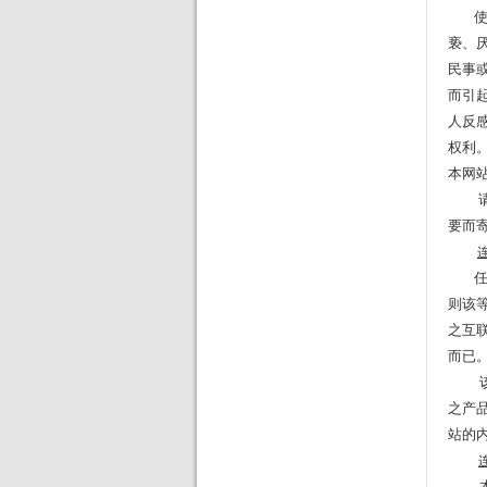
使用
亵、
民事
而引
人反
权利
本网
请注
要而
则该
之互
而已
之产
站的