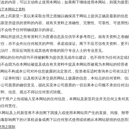
更改的内容，可以主动终止使用本网站；如果阁下继续使用本网站，则视为接受
载于本网站之资料
上药新亚一直以来采取合理之措施以确保其于网站上提供正确及最新的信息
药新亚所提供的资料的内容。就有关资料之准确性、完整性、可靠性、可使用性
概不会给予任何明确或默示的保证。
站所提供之所有资料只为普通信息及仅供学术参考而已。就有关资料之准确
责任，亦不会作出任何相关的声明、承诺或保证。阁下不应尽信有关资料，更不
或治疗，而应征询医生或其他有资格的医疗专业人士的专业意见。
站的任何内容均不得被解释为提供意见或作出建议，也不得作为任何决定或
构不会因为在本网站被提及或在有关资料中提及本网站而被视为本网站的经营者
站不构成本公司对外信息披露的法定形式，投资者应适时查询本公司依法定
、《证券时报》以及相关证券交易所网站上披露的信息，本站点的任何资料、信
本公司股票的确切意见，据此买卖本公司股票的一切后果本公司概不承担任何法
资料、信息、观点不得以任何形式转载。
对于用户上传或输入至本网站的任何信息，本网站及新亚药业并无任何义务对其
的任何责任。
本网站及上药新亚将不承担阁下因接入或使用本网站而产生的直接、间接、附带
病毒影响阁下的计算机设备或阁下以任何形式使用或依赖从本网站获得的信息而
使用之限制