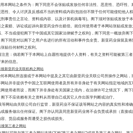
本网站之条件为：阁下同意不会张贴或发放任何非法性、恶意性、恐吓性、
厌恶性、令人讨厌及反感或不当的资料或内容(包括但不限于任何可能侵犯他人
或刑事责任之言论、资料或内容、以及计算机病毒等)。阁下须对张贴或发放于
起之索赔、诉讼或起诉向新亚药业作出赔偿。就任何使用者于本网站张贴或发放
感、不当或侵犯阁下于中国或其它国家法律赋予之权利)，阁下同意一概放弃阁
。阁下同意对以阁下之用户名进行的所有活动和事件负全责。新亚药业保留及将
站张贴任何材料之权利。
意：倘若阁下于本网站上自愿性地提供个人资料，有关之资料可能被第三者
寄来的信息。
连接新亚药业关联机构之网站
任何本网站所连接或于本网站中提及之其它由新亚药业关联公司所操作之网站，
等网站并非提供予中国之互联网使用者及所有并非身处于有关网站指定地域的互
联网使用者而设，而阁下并非身处有关国家之境内，在法律许可之情况下，阁下
。阁下不应依赖有关之资料从而替自己或其它人作出医学判断或治疗。
该等网站由关联公司自行监管，新亚药业不保证该等网站之内容的真实性和准确
品或服务做出任何保证。阁下亦认同及同意新亚药业将不会负责或承担（直接或
内容、货品或服务而遭受之损伤或损失。
连接第三者之网站
本网站可能与第三者之网站连接(下称“第三者之网站”)或提及第三者之网站。