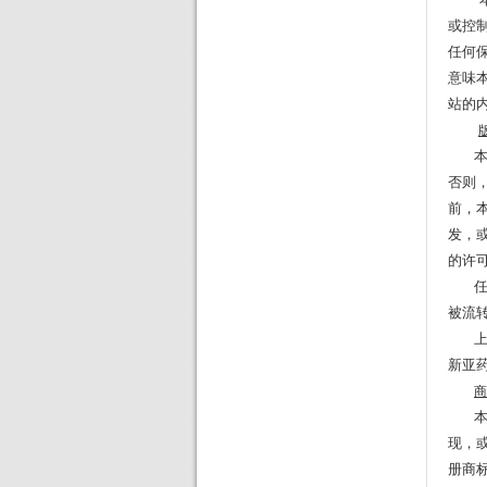
或控
任何
意味
站的
本网
否则
前，
发，
的许
任何
被流
上述
新亚
商
本网
现，
册商