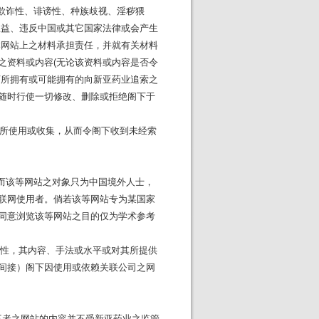
欺诈性、诽谤性、种族歧视、淫秽猥
权益、违反中国或其它国家法律或会产生
本网站上之材料承担责任，并就有关材料
之资料或内容(无论该资料或内容是否令
下所拥有或可能拥有的向新亚药业追索之
随时行使一切修改、删除或拒绝阁下于
所使用或收集，从而令阁下收到未经索
而该等网站之对象只为中国境外人士，
联网使用者。倘若该等网站专为某国家
同意浏览该等网站之目的仅为学术参考
性，其内容、手法或水平或对其所提供
间接）阁下因使用或依赖关联公司之网
第三者之网站的内容并不受新亚药业之监管