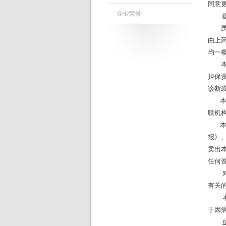
同意
企业荣誉
虽然
由上
均一
本网
担保
诊断
本网
联机
本网
报》
卖出
任何
有关
于因