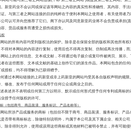
制。新亚药业不会认同或保证该等网站之内容的真实性和准确性、其内容、手法
保证。与第三者之网站连接的目的纯粹在于便利本网站之使用者，有关使用者乃
本公司认可并向您推荐了它们。阁下亦认同及同意新亚药业将不会负责或承担(直
内容、货品或服务而遭受之损伤或损失。
版权
站的所有内容均受到版权法的保护。除非是在保留全部的版权和其他所有权
，不得对本网站的内容进行复制，使用后也不得再次复制、仿制或再次传播，而
本网站上的任何信息、文本或文献，不得通过电子媒介或复印件被拷贝、展示、
或者在这些图形、文本或文献的基础上创作它们的派生作品。本网站包含的任何
可或授权，均不得理解为已获得赠予。
通过本网站链接的上药新亚或非上药新亚的网站均受其各自版权声明的规限
转、修改、发布于任何网站或用于任何公众或商业之目的。
表述并不表明或任何第三方以明示、默示或任何形式授予任何专利或商标的许
药业授予任何版权的许可。
标（包括商号、商品装潢、服务标识、产品名称等）
站所涉产品或服务的商标（包括但不限于商号、商品装潢、服务标识、产品
或是否带有商标标志，除做特别说明外，均属于本公司及其下属企业、相关公司
标。除非得到允许，使用或误用这些商标或其他材料已被明令禁止，并有可能侵