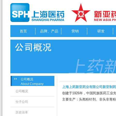
首页
品牌、产品
营销
研发
公司概况
About Company
上海上药新亚药业有限公司新亚制药
公司概况
创建于1926年，中国民族医药工业
主要生产：头孢粉针剂、非头非青粉
分子公司
历史沿革