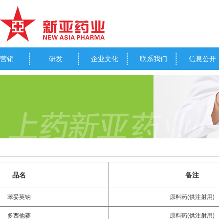
营销
研发
企业文化
联系我们
信息公开
品名
备注
苯妥英钠
原料药(供注射用)
多西他赛
原料药(供注射用)