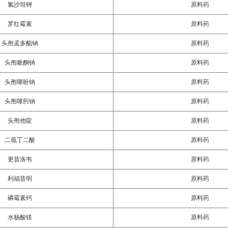
氯沙坦钾
原料药
罗红霉素
原料药
头孢孟多酯钠
原料药
头孢哌酮钠
原料药
头孢噻吩钠
原料药
头孢噻肟钠
原料药
头孢他啶
原料药
二巯丁二酸
原料药
更昔洛韦
原料药
利福昔明
原料药
磷霉素钙
原料药
水杨酸镁
原料药