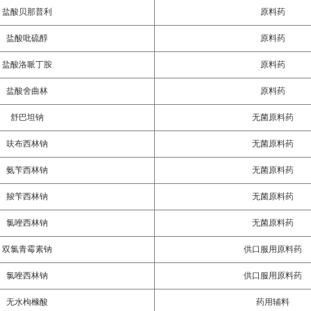
盐酸贝那普利
原料药
盐酸吡硫醇
原料药
盐酸洛哌丁胺
原料药
盐酸舍曲林
原料药
舒巴坦钠
无菌原料药
呋布西林钠
无菌原料药
氨苄西林钠
无菌原料药
羧苄西林钠
无菌原料药
氯唑西林钠
无菌原料药
双氯青霉素钠
供口服用原料药
氯唑西林钠
供口服用原料药
无水枸橼酸
药用辅料