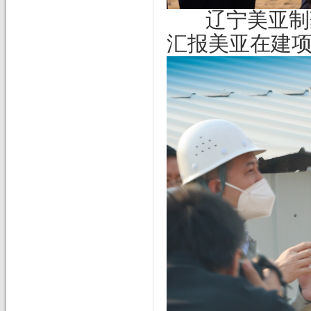
辽宁美亚制
汇报美亚在建