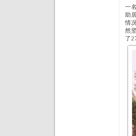
一
助
情
然
了