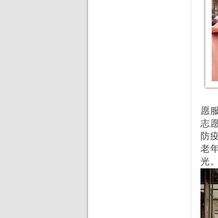
愿
志
防
老
光