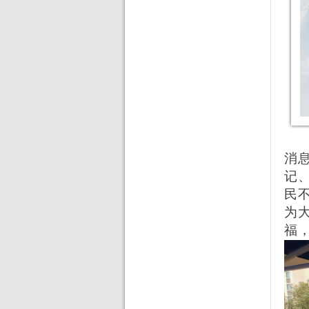
消
记
民
为
福