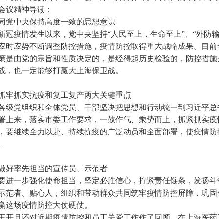
会议精神导读：
同党中央保持高度一致的思想意识
新冠疫情发生以来，党中央坚持“人民至上，生命至上”、“外防
应时应势不断调整防控措施，疫情防控取得重大战略成果。目前
策是由党的宗旨和性质决定的，是经得起历史检验的，防控措施
战，也一定能够打赢大上海保卫战。
抓牢抓实抗疫和复工复产两大关键重点
各级党组织和全体党员、干部坚决把思想和行动统一到习近平总
署上来，落实市委工作要求，一鼓作气、乘势而上，抓紧抓实疫
，要继续全力以赴、持续抗疫的广泛动员和全面部署，使疫情防
。
做好率先担当的宣传员、示范者
要进一步强化使命担当，坚定必胜信心，拧紧责任链条，发扬斗
示范者、贴心人，组织和带动群众共同筑牢疫情防控屏障，巩固
赢这场疫情防控大仗硬仗。
王开月还对近期疫情防控和员工关爱工作作了回顾。在上海医药