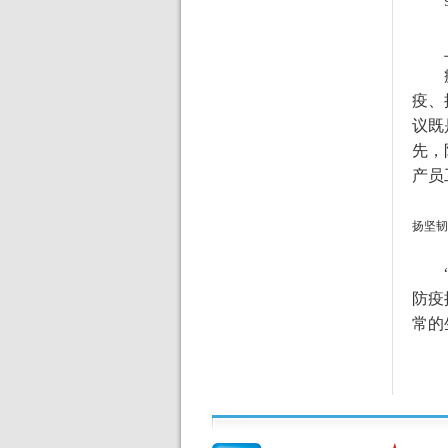
疫、
议既
先，
产员
扬坚韧
防疫
常的