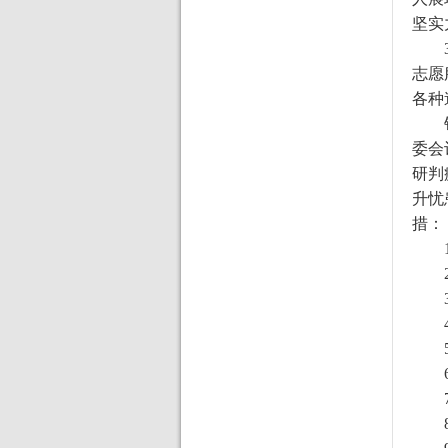
坚实
志愿
各种
委会
研判
升忧
措：