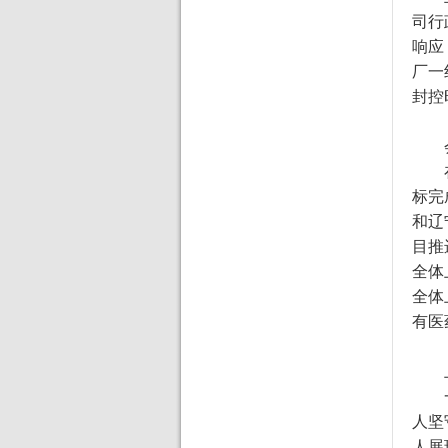
司行
响应
厂一
封控
标完
和辽
目推
全体
全体
有医
人坚
人展