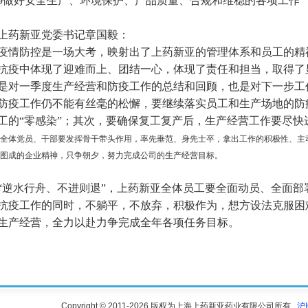
9
做好安全生产、环境保护、产品质量、合规和维稳的各项工作
上药新亚党委书记章国毅：
疫情防控是一场大考，映射出了上药新亚的管理体系和员工的精
抗疫中体现了迎难而上、团结一心，体现了责任和担当，取得了
是对一季度生产经营和防疫工作的总结和回顾，也是对下一步工
防疫工作仍不能有丝毫的松懈，要继续落实员工和生产场地的防
工的“零感染”；其次，要确保复工复产后，生产经营工作要尽快
全体党员、干部要发挥骨干带头作用，率先垂范、身先士卒，拿出工作的积极性、主
图成的企业精神，只争朝夕，努力完成公司的生产经营目标。
“逆水行舟、不进则退”，上药新亚全体员工要全面动员、全面部
抗疫工作的同时，不躺平，不放弃，积极作为，想方设法克服困
生产经营，全力以赴力争完成全年各项任务目标。
Copyright © 2011-2026 版权为上海上药新亚药业有限公司所有
沪I