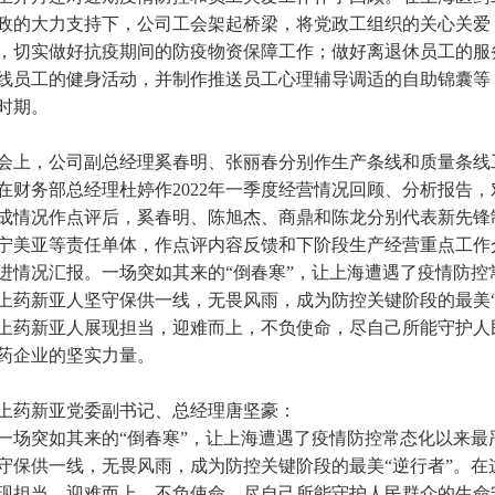
政的大力支持下，公司工会架起桥梁，将党政工组织的关心关爱
，切实做好抗疫期间的防疫物资保障工作；做好离退休员工的服
线员工的健身活动，并制作推送员工心理辅导调适的自助锦囊等
时期。
会上，公司副总经理奚春明、张丽春分别作生产条线和质量条线
在财务部总经理杜婷作2022年一季度经营情况回顾、分析报告
成情况作点评后，奚春明、陈旭杰、商鼎和陈龙分别代表新先锋
宁美亚等责任单体，作点评内容反馈和下阶段生产经营重点工作
进情况汇报。一场突如其来的“倒春寒”，让上海遭遇了疫情防控
上药新亚人坚守保供一线，无畏风雨，成为防控关键阶段的最美“
上药新亚人展现担当，迎难而上，不负使命，尽自己所能守护人
药企业的坚实力量。
上药新亚党委副书记、总经理唐坚豪：
一场突如其来的“倒春寒”，让上海遭遇了疫情防控常态化以来最
守保供一线，无畏风雨，成为防控关键阶段的最美“逆行者”。在
现担当，迎难而上，不负使命，尽自己所能守护人民群众的生命