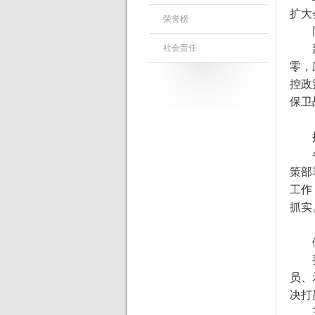
扩大
荣誉榜
社会责任
零，
控政
保卫
策部
工作
抓实
员、
决打