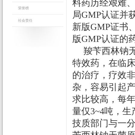
料药历经艰难
荣誉榜
局
GMP
认证并
社会责任
新版
GMP
证书
版
GMP
认证的
羧苄西林钠
特效药，在临
的治疗，疗效
杂，容易引起
求比较高，每
量仅
3~4
吨，生
技质部门与一