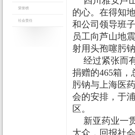
四川
雅安芦
荣誉榜
的
心。
在得知
社会责任
和公司领导班
员工向
芦山
地
射用头孢噻肟
经过紧张而
捐赠的
465
箱，
肟钠与上海医
会的安排，于
区。
新亚药业一
大众，回报社会