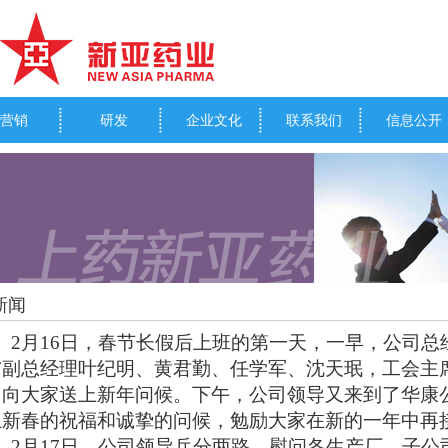
营销
研发
企业文化
联系我们
信息公开
新闻
2
月
16
日，春节长假后上班的第一天，一早，公司总
与副总经理叶纪明、黄君勤、任学军、沈天珉，工会主
，向大家送上新年问候。下午，公司领导又来到了华康
上新春的祝福和诚挚的问候，勉励大家在新的一年中再
2
月
17
日，公司领导兵分两路，慰问各生产厂、子公