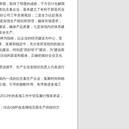
”举措，取得了明显的成效，千方百计化解限
数抗生素企业，基本建立了有利于新亚药业
制好公司三年发展规划；二是全力以赴落实
四是加强生产组织和管理，确保市场需求；
建设，确保产品质量；七是加强内控体系建
安全生产。
”精神为指南，以企业的经济建设为中心，坚
改革、发展和稳定中，充分发挥党组织的政治
建设，特别是“四好班子”建设，为“建设新
践活动的渠道和载体，正确把握好企业文化
理汤德平、生产企业党组织负责人代表进行
国内一流的抗生素生产企业；集聚时间和精
引领、引导的旗帜作用，有序推进各项工
2013年的各项工作中切实履行预算承诺，
；结合GMP改造继续完善生产的组织方