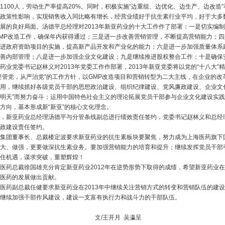
1100人，劳动生产率提高20%。同时，积极实施“边重组、边优化、边生产、边改造
政策性影响，实现销售收入同比略有增长，经营业绩好于抗生素行业平均，好于大多
展的良好局面。汤德平总经理对2013年新亚药业的十大工作作了部署：一是切实编
MP改造工作，确保年内获得通过；三是进一步改善营销管理，不断提高营销能力；
进政府资助项目的实施，提高新产品开发和产业化的能力；六是进一步加强质量体系
善内部管理；八是进一步加强企业文化建设；九是继续推进股权整合工作；十是确保
业党委书记赵林义对2013年党委工作作部署，2013年新亚党委将以党的“十八大
要管党，从严治党”的工作方针，以GMP改造项目和营销转型为二大主线，在企业的
用，继续抓好各级党员干部的思想政治建设、组织纪律建设、党风廉政建设、企业文化
明天”而努力奋斗；运用中国特色社会主义的理论拓展党员干部参与企业文化建设实
方向，基本形成新“新亚”的核心文化理念。
，新亚药业总经理汤德平与分管条线副总进行绩效责任签约，党委书记赵林义和总经
政建设责任签约。
集团董事长、总裁楼定波要求新亚药业的抗生素板块要聚焦，努力成为上海医药旗下
大、做强，更要做深抗生素业务。要加强营销能力的培育和提升；继续发挥党员干部
住机遇，谋求突破，重塑辉煌！
药总裁徐国雄充分肯定新亚药业2012年在逆势形势下取得的成绩，希望新亚药业在
医药的发展做出贡献。
药副总裁任健要求新亚药业在2013年中继续关注营销方式的转变和营销队伍的建设
继续加强干部作风建设，建设一支富有执行力和战斗力的干部队伍。
/王开月 吴瀛呈