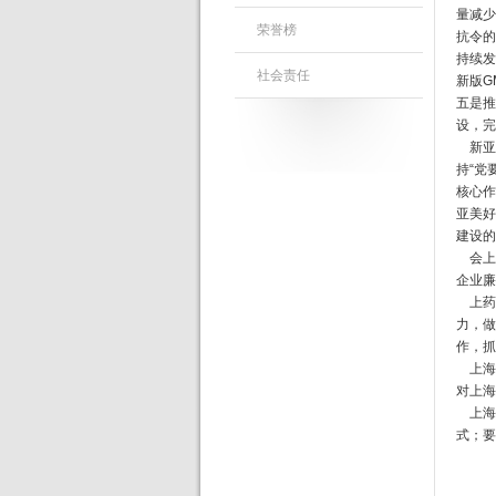
量减少
荣誉榜
抗令的
持续发
社会责任
新版G
五是推
设，完
新亚药
持“党
核心作
亚美好
建设的
会上
企业廉
上药
力，做
作，抓
上海医
对上海
上海医
式；要
文