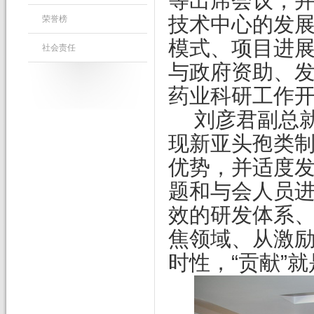
等出席会议，
技术中心的发
荣誉榜
模式、项目进
社会责任
与政府资助、
药业科研工作
刘彦
君副总
现新亚
头孢类
优势，并适度
题和与会人员
效的研发体系
焦领域、从激
“
”
时性，
贡献
就