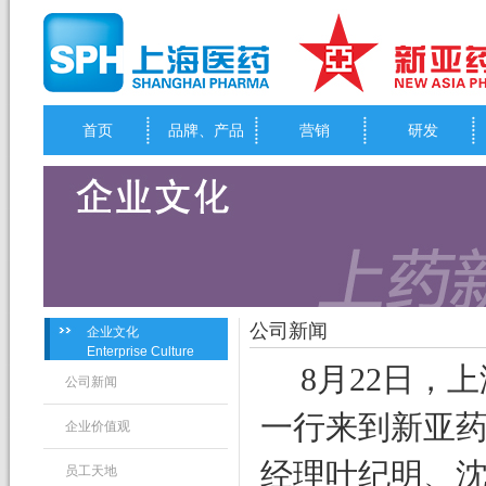
首页
品牌、产品
营销
研发
公司新闻
企业文化
Enterprise Culture
8
月
22
日
，上
公司新闻
一行来到新亚
企业价值观
经理叶纪明、
员工天地