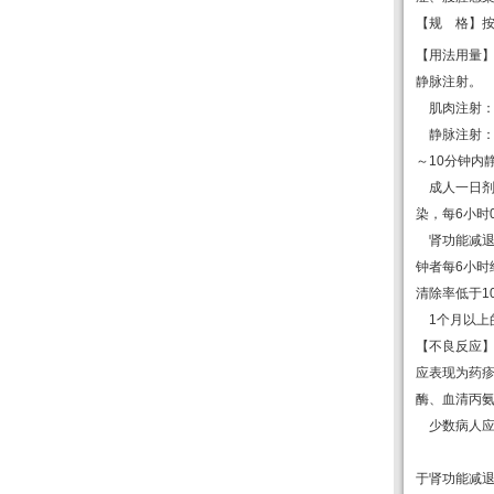
【规
格】
【用法用量
静脉注射。
肌肉注射
静脉注射
～
10
分钟内
成人一日
染，每
6
小时
肾功能减
钟者每
6
小时
清除率低于
1
1
个月以上
【不良反应
应表现为药
酶、血清丙
少数病人
于肾功能减