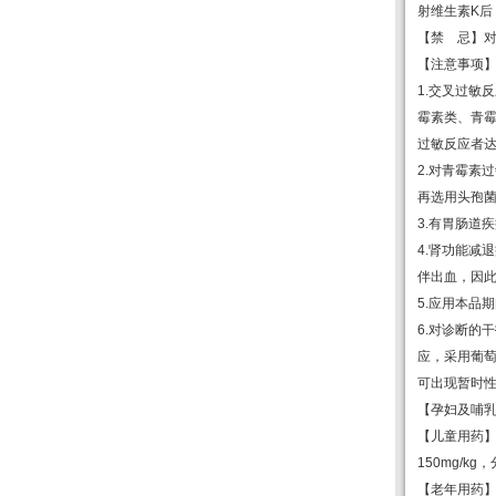
射维生素
K
后
【禁
忌】
【注意事项
1.
交叉过敏反
霉素类、青
过敏反应者
2.
对青霉素过
再选用头孢
3.
有胃肠道疾
4.
肾功能减退
伴出血，因
5.
应用本品期
6.
对诊断的干
应，采用葡
可出现暂时
【孕妇及哺
【儿童用药
150mg/kg
，
【老年用药