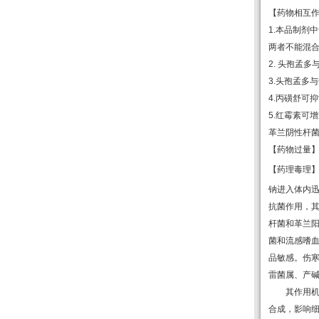
【药物相互
1.
本品制剂中
两者不能混
2.
头孢孟多
3.
头孢孟多与
4.
丙磺舒可抑
5.
红霉素可增
革兰阴性杆
【药物过量
【药理毒理
钠进入体内
抗菌作用，
杆菌和革兰
菌和流感嗜
品敏感。伤
雷菌属、产
其作用
合成，影响