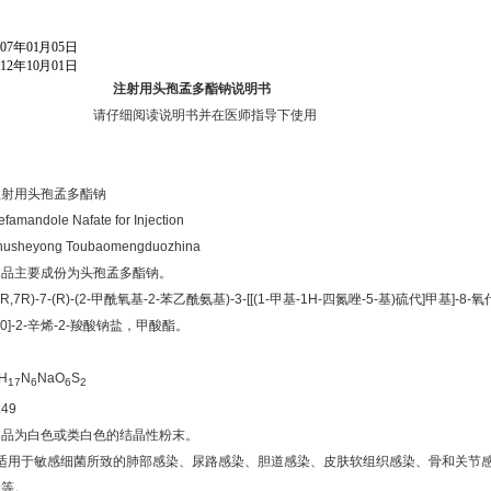
007
年
01
月
05
日
012
年
10
月
01
日
注射用头孢孟多酯钠说明书
请仔细阅读说明书并在医师指导下使用
】
注射用头孢孟多酯钠
efamandole Nafate for Injection
husheyong Toubaomengduozhina
本品主要成份为头孢孟多酯钠。
6R,7R)-7-(R)-(2-
甲酰氧基
-2-
苯乙酰氨基
)-3-[[(1-
甲基
-1H-
四氮唑
-5-
基
)
硫代
]
甲基
]-8-
氧
.0
]-2-
辛烯
-2-
羧酸钠盐，甲酸酯。
：
H
N
NaO
S
17
6
6
2
.49
本品为白色或类白色的结晶性粉末。
适用于敏感细菌所致的肺部感染、尿路感染、胆道感染、皮肤软组织感染、骨和关节
染等。