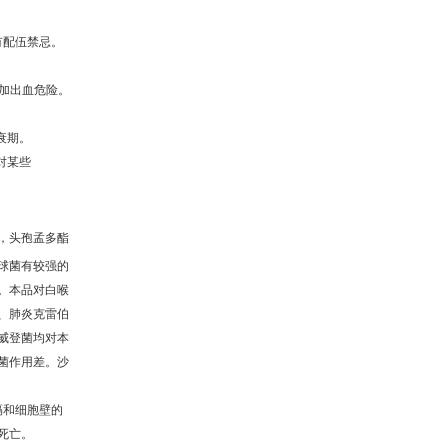
有配伍禁忌。
加出血危险。
衰期。
对某些
，头孢孟多酯
球菌有较强的
。本品对白喉
、肺炎克雷伯
威登菌均对本
菌作用差。沙
隔和细胞壁的
死亡。