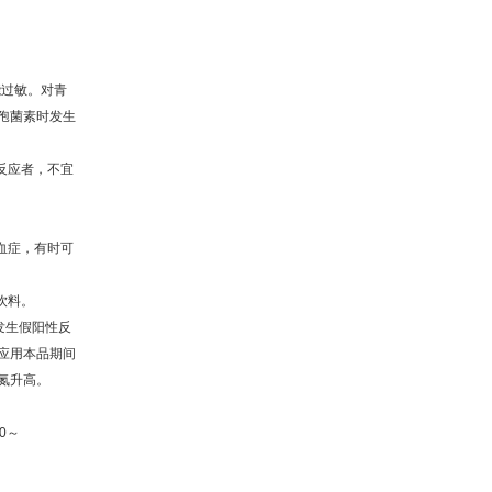
能过敏。对青
孢菌素时发生
反应者，不宜
血症，有时可
饮料。
发生假阳性反
应用本品期间
氮升高。
0
～