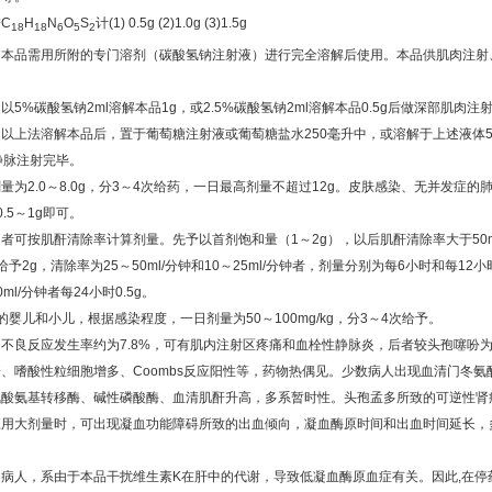
按
C
H
N
O
S
计
(1)
0.5g
(2)
1.0g
(3)
1.5g
18
18
6
5
2
】本品需用所附的专门溶剂（碳酸氢钠注射液）进行完全溶解后使用。本品供肌肉注射
：以
5%
碳酸氢钠
2ml
溶解本品
1g
，或
2.5%
碳酸氢钠
2ml
溶解本品
0.5g
后做深部肌肉注
：以上法溶解本品后，置于葡萄糖注射液或葡萄糖盐水
250
毫升中，或溶解于上述液体
静脉注射完毕。
剂量为
2.0
～
8.0g
，分
3
～
4
次给药，一日最高剂量不超过
12g
。皮肤感染、无并发症的
0.5
～
1g
即可。
退者可按肌酐清除率计算剂量。先予以首剂饱和量（
1
～
2g
），以后肌酐清除率大于
50m
给予
2g
，清除率为
25
～
50ml/
分钟和
10
～
25ml/
分钟者，剂量分别为每
6
小时和每
12
小
0ml/
分钟者每
24
小时
0.5g
。
的婴儿和小儿，根据感染程度，一日剂量为
50
～
100mg/kg
，分
3
～
4
次给予。
】不良反应发生率约为
7.8%
，可有肌内注射区疼痛和血栓性静脉炎，后者较头孢噻吩
疹、嗜酸性粒细胞增多、
Coombs
反应阳性等，药物热偶见。少数病人出现血清门冬氨
氨酸氨基转移酶、碱性磷酸酶、血清肌酐升高，多系暂时性。头孢孟多所致的可逆性肾
应用大剂量时，可出现凝血功能障碍所致的出血倾向，凝血酶原时间和出血时间延长，
退病人，系由于本品干扰维生素
K
在肝中的代谢，导致低凝血酶原血症有关。因此
,
在停