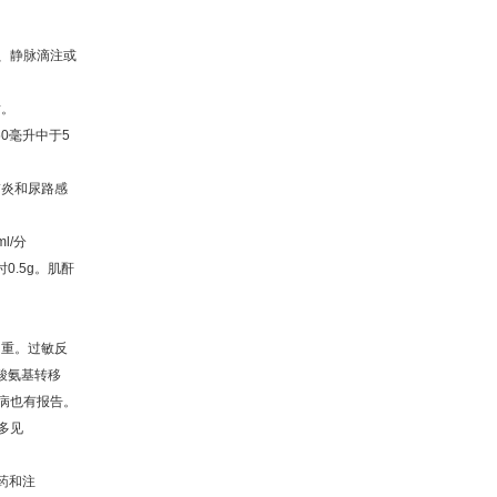
、静脉滴注或
射。
50
毫升中于
5
肺炎和尿路感
l/
分
时
0.5g
。肌酐
为重。过敏反
酸氨基转移
病也有报告。
多见
药和注