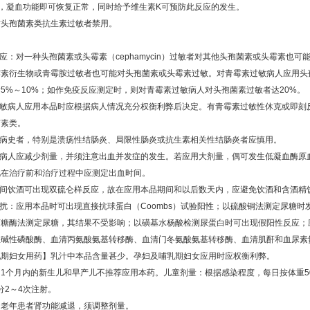
，凝血功能即可恢复正常，同时给予维生素
K
可预防此反应的发生。
对头孢菌素类抗生素过敏者禁用。
】
应：对一种头孢菌素或头霉素（
cephamycin
）过敏者对其他头孢菌素或头霉素也可
霉素衍生物或青霉胺过敏者也可能对头孢菌素或头霉素过敏。对青霉素过敏病人应用头
达
5%
～
10%
；如作免疫反应测定时，则对青霉素过敏病人对头孢菌素过敏者达
20%
。
敏病人应用本品时应根据病人情况充分权衡利弊后决定。有青霉素过敏性休克或即刻
菌素类。
病史者，特别是溃疡性结肠炎、局限性肠炎或抗生素相关性结肠炎者应慎用。
病人应减少剂量，并须注意出血并发症的发生。若应用大剂量，偶可发生低凝血酶原
此在治疗前和治疗过程中应测定出血时间。
间饮酒可出现双硫仑样反应，故在应用本品期间和以后数天内，应避免饮酒和含酒精
扰：应用本品时可出现直接抗球蛋白（
Coombs
）试验阳性；以硫酸铜法测定尿糖时
萄糖酶法测定尿糖，其结果不受影响；以磺基水杨酸检测尿蛋白时可出现假阳性反应；
性碱性磷酸酶、血清丙氨酸氨基转移酶、血清门冬氨酸氨基转移酶、血清肌酐和血尿素
乳期妇女用药】乳汁中本品含量甚少。孕妇及哺乳期妇女应用时应权衡利弊。
】
1
个月内的新生儿和早产儿不推荐应用本药。儿童剂量：根据感染程度，每日按体重
5
分
2
～
4
次注射。
】老年患者肾功能减退，须调整剂量。