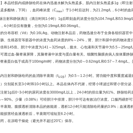
学】本品经肌内或静脉给药在体内迅速水解为头孢孟多。肌内注射头孢孟多
1g
（即注射
孢孟多酯钠，下同），血药峰浓度（
C
）于
1
小时后达到，为
21.2mg/L
，
6
小时的血
max
脉注射和静脉滴注（滴注时间
1
小时）
1g
后即刻血药浓度分别为
104.7mg/L
和
53.9mg/
半，
4
小时后仅有微量，分别为
0.19mg/L
和
0.06mg/L
。
多的分布容积（
Vd
）为
0.16L/kg
。动物注射本品后，药物迅速分布于全身各组织器官中
、肠、生殖器官等脏器中的浓度为血药浓度的
8%
～
24%
，肾、胆汁和尿中的药物浓度
6
倍和
145
倍。胆汁中浓度为
141
～
325mg/L
，腹水、心包液和关节液中为
5.5
～
25mg/
品可透过血
-
脑脊液屏障，其脑脊液中浓度与蛋白量有关。细菌性脑膜炎病人按体重静
脊液蛋白低于或高于
100mg/ml
时，药物浓度分别为
0
～
0.62mg/L
和
0.57
～
7.4mg/L
。
肌内注射和静脉给药的血消除半衰期（
t
）为
0.5
～
1.2
小时。肾功能中度和重度减退
1/2β
）分别延长至
3
小时和
10
小时以上。本品在体内不代谢，经肾小球滤过和肾小管分泌
β
内注射
1g
后
0~3
小时的尿药浓度在
3000mg/L
以上，
24
小时的排出量为
61%
。静脉给药
%
～
90%
。少量（
0.08%
）可经胆汁中排泄，胆汁中可达有效治疗浓度。口服丙磺舒可
长半衰期。腹膜透析清除本品的效能差，透析
12
小时只能清除给药量的
3.9%
；血液透
功能损害经血液透析后，半衰期可缩短至
6.2
小时。
密闭，在凉暗干燥处（避光并不超过
20
℃
）保存。