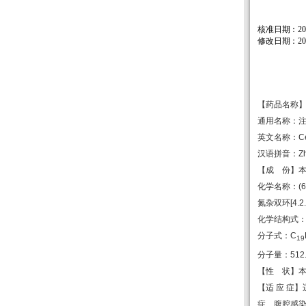
核准日期：
2
修改日期：
2
【药品名称
通用名称：
英文名称：
C
汉语拼音：
Z
【成
份】
化学名称：
(
氮杂双环
[
4.2
化学结构式
分子式：
C
19
分子量：
512
【性
状】
【适
应
症】
症、腹腔感