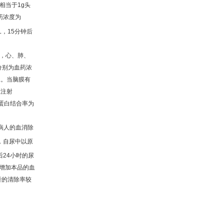
相当于
1g
头
药浓度为
L
，
15
分钟后
，心、肺、
分别为血药浓
L
。当脑膜有
脉注射
蛋白结合率为
病人的血消除
，自尿中以原
后
24
小时的尿
增加本品的血
析的清除率较