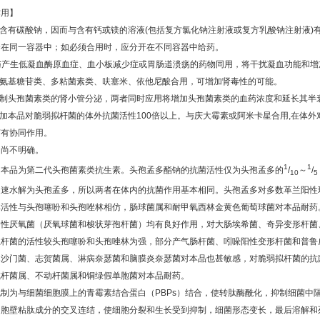
作用】
含有碳酸钠，因而与含有钙或镁的溶液
(
包括复方氯化钠注射液或复方乳酸钠注射液
)
合在同一容器中；如必须合用时，应分开在不同容器中给药。
与产生低凝血酶原血症、血小板减少症或胃肠道溃疡的药物同用，将干扰凝血功能和增
氨基糖苷类、多粘菌素类、呋塞米、依他尼酸合用，可增加肾毒性的可能。
制头孢菌素类的肾小管分泌，两者同时应用将增加头孢菌素类的血药浓度和延长其半
加本品对脆弱拟杆菌的体外抗菌活性
100
倍以上。与庆大霉素或阿米卡星合用
,
在体外
菌有协同作用。
】尚不明确。
1
1
】本品为第二代头孢菌素类抗生素。头孢孟多酯钠的抗菌活性仅为头孢孟多的
/
～
/
10
5
迅速水解为头孢孟多，所以两者在体内的抗菌作用基本相同。头孢孟多对多数革兰阳性
其活性与头孢噻吩和头孢唑林相仿，肠球菌属和耐甲氧西林金黄色葡萄球菌对本品耐药
阳性厌氧菌（厌氧球菌和梭状芽孢杆菌）均有良好作用，对大肠埃希菌、奇异变形杆菌
血杆菌的活性较头孢噻吩和头孢唑林为强，部分产气肠杆菌、吲哚阳性变形杆菌和普鲁
寒沙门菌、志贺菌属、淋病奈瑟菌和脑膜炎奈瑟菌对本品也甚敏感，对脆弱拟杆菌的抗
碱杆菌属、不动杆菌属和铜绿假单胞菌对本品耐药。
机制为与细菌细胞膜上的青霉素结合蛋白（
PBPs
）结合，使转肽酶酰化，抑制细菌中
细胞壁粘肽成分的交叉连结，使细胞分裂和生长受到抑制，细菌形态变长，最后溶解和