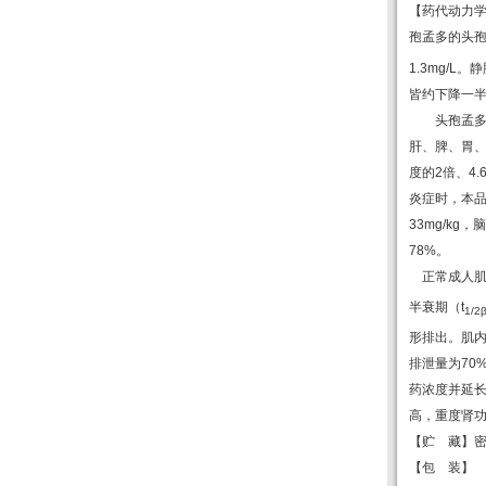
【药代动力
孢孟多的头
1.3mg/L
。静
皆约下降一
头孢孟
肝、脾、胃
度的
2
倍、
4.
炎症时，本
33mg/kg
，脑
78%
。
正常成人
半衰期（
t
1/2
形排出。肌
排泄量为
70
药浓度并延
高，重度肾
【贮
藏】
【包
装】