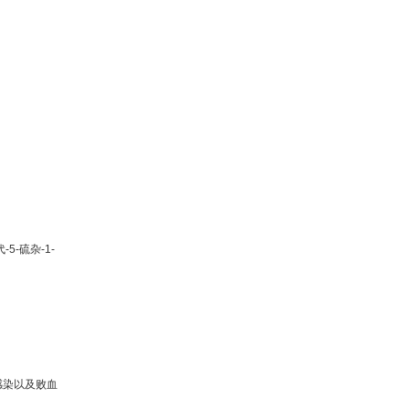
代
-5-
硫杂
-1-
感染以及败血