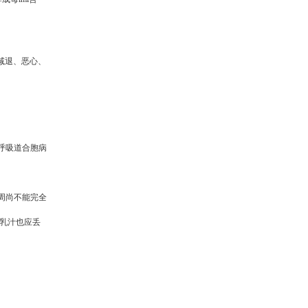
减退、恶心、
呼吸道合胞病
周尚不能完全
乳汁也应丢