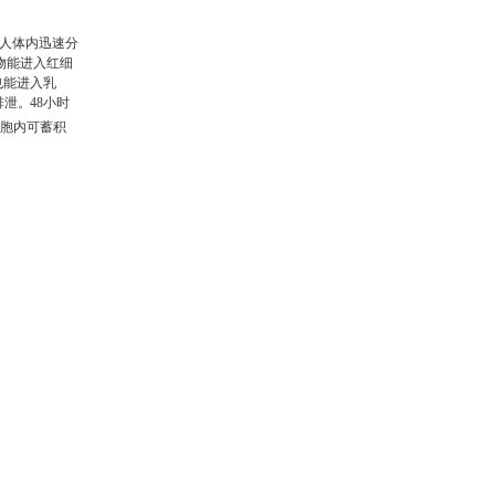
人体内迅速分
物能进入红细
也能进入乳
排泄
。
48
小时
细胞内可蓄积