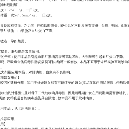
静脉缓慢滴注。
一次
0
．
25-0
．
5g
，一日
2
次。
按体重一次
5-7
．
5mg
／
kg
，一日
2
次。
】
不良反应有贫血
、
乏力等
，
停药后即消失
。
较少见的不良反应有疲倦
、
头痛
、
失眠
、
食欲
可致红细胞、白细胞及血红蛋白下降。
过敏者、孕妇禁用。
】
重贫血、肝功能异常者慎用。
断的干扰
：
使用本品后引起血胆红素增高者可高达
25
％
。
大剂量可引起血红
蛋白下降
。
用药
。
呼吸道合胞病毒性肺炎病初
3
日内给药一般有效
。
本品不宜用于未
经实验室确诊
为
者。
或大剂量应用本品，对肝功能、血象有不良影响。
乳期妇女用药】
有较强的致畸作用
，
禁用于妊娠妇女和有可能怀孕的妇女
(
本品在体内消除很慢
，
停药后
4
。
药物由乳汁排泄
，
且对母子二代动物均具毒性
，
因此哺乳期妇女在用药期间需暂停哺乳
，
期妇女呼吸道合胞病毒感染具自限性
，
故本品不用于此种病例
。
】
应用本品，见
【用法用量】
。
】
不推荐应用。
作用】