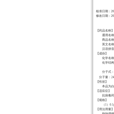
核准日期：20
修改日期：200
【药品名称
通用名
商品名
英文名
汉语拼
【成份】
化学名
化学结
分
子式
分
子量：
2
【性状】
本品为
【适应症】
抗病毒
【规格】
（1）0.1
【用法用量
静脉缓