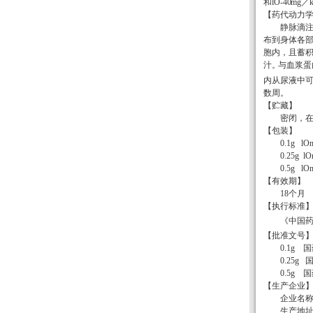
和
lO-
40mg
／
【药代动力
静脉滴
布到身体各
胞内
，
且蓄
汁
。
与血浆蛋
内从尿液中
数周
。
【贮藏】
密闭，在
【包装】
0.
1g
lO
0.25
g
lO
0.5
g
lO
【有效期】
18个月
【执行标准
《中国药
【批准文号
0.1g 
0.25g 
0.5g 国
【生产企业
企业名
生产地