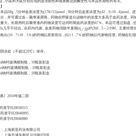
kg
，
小鼠和大鼠分别出现的血管损伤和视黄醛还原
酶变性与本品长期给药有关。
学】
注本品
0
8g
，
5
分钟血浆浓度为
(17
8
±
5
5)umol
，
30
分钟后血浆浓度为
(42
．
3
±
10
．
4)u
m
ol
。
进
部分
，
并可通过血
—
脑脊液屏障
。
药物在呼吸道分泌物中的浓度大多高于血药浓度
。
药
积量大
。
长期用药后脑脊液内药物浓度可达同时期血药浓度的
67
％
。
本品可透过胎盘
，
白几乎不结合
。
在肝内代谢
。
血浆药
物消除半衰期
(t
)
约为
0
．
5
～
2
小时
。
主要经肾
l
／
2
β
可检出
(16
．
7
±
10
．
3
％
)
的药物以原形排出
，
(6
2
±
1
．
7
％
)
的药物以代谢物排
泄
。
药物在红
阴凉处（不超过20
℃
）保存。
ml
钠钙玻璃模制瓶，
10
瓶装彩盒
ml
钠钙玻璃模制瓶，
10
瓶装彩盒
ml
钠钙玻璃模制瓶，
10
瓶装彩盒
】
典》2010年版二部
】
国药准字
H20030515
国药准字H20040995
药准字H20040989
】
称：上海新亚药业有限公司
址：上海市浦东新区川沙路
978
号