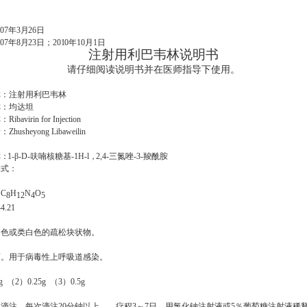
07年3月26日
7年8月23日；2010年10月1日
注射用利巴韦林说明书
请仔细阅读说明书并在医师指导下使用。
】
称：注射用利巴韦林
称：均达坦
称：
Ribavirin for Injection
音：
Zhusheyong Libaweilin
称
：
1-
β
-D-
呋喃核糖基
-1H-l
，
2,4-
三氮唑
-3-
羧酰胺
构式：
：
C
H
N
O
8
12
4
5
44.21
白色或类白色的疏松块状物。
药。用于病毒性上呼吸道感染。
g （2）0.25g （3）0.5g
】
慢滴注。每次滴注
20
分钟以上，，疗程
3
～
7
日。用氯化钠注射液或
5
％葡萄糖注射液稀