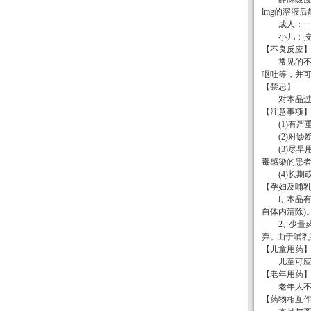
lmg
的溶液后
成人：
小儿：
【不良反应
常见的
呕吐等，并
【禁忌】
对本品
【注意事项
(1)
有严
(2)
对诊
(3)
尽早
毒感染的患
(4)
长期
【孕妇及哺
l
、
本品
自体内清除
)
2
、
少量
弃
。
由于哺乳
【儿童用药
儿童可
【老年用药
老年人
【药物相互