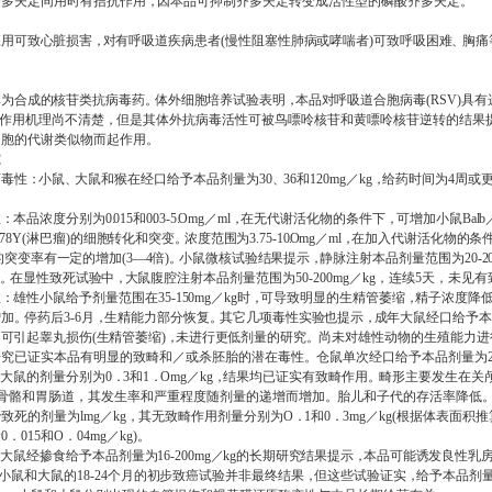
齐多夫定同用时有拮抗作用
，
因本品可抑制齐多夫定转变成活性型的磷酸齐多夫定
。
】
应用可致心脏损害
，
对有呼吸道疾病患者
(
慢性阻塞性肺病或哮喘者
)
可致
呼吸困难
、
胸
痛
】
用
林为合成的核苷类抗
病毒药
。
体外细胞培养试验表明
，
本品对呼吸道合胞病毒
(
RSV)
具有
作用机理尚不清楚
，
但是其体外抗病毒活性可被鸟嘌呤核苷和黄嘌呤核苷逆转的结果
细胞的代谢类似物而起作用。
究
药毒性
：
小鼠
、
大鼠和猴在经口给予本品剂量为
30
、
36
和
120mg
／
kg
，
给药时间为
4
周或
。
性
：
本品浓度分别为
0
015
和
0
03-5
Omg
／
ml
，
在无代谢活化物的条件下
，
可增加小鼠
Balb
78Y(
淋巴
瘤
)
的细胞转化和突变
。
浓度范围为
3.75-10
Omg
／
ml
，
在加入代谢活化物的条
的突变率有一定的增加
(3
—
4
倍
)
。
小鼠微核试验结果
提示
，
静脉注射本品剂量范围为
20-2
用
。
在显性致死试验中
，
大鼠腹腔注
射本品剂量范围为
50-200mg
／
kg
，连续
5
天，未见有
性
：
雄性小鼠给予剂量
范围在
35-150mg
／
kg
时
，
可导致明显的生精管萎缩
，
精子浓度降
增加
。
停
药后
3-6
月
，
生精能力部分恢复
。
其它几项毒性实验也提示
，
成年大鼠经口给予本
，
可引起睾丸损伤
(
生精管萎缩
)
，
未进行更低剂量的研
究
。
尚未对雄性动物的生殖能力进
研究已证实本品有明显的致畸和／或杀胚胎的潜在毒性
。
仓鼠单次经口给予本品剂量为
大鼠的剂量分别为
0
．
3
和
1
．
Omg
／
k
g
，
结果均已证实有致畸作用
。
畸形主要发生在关
骨骼和胃肠道
，
其发生率和严重程度随剂量的递增而增加
。
胎儿和子代的存活率降低
胎致死的剂量为
lmg
／
kg
，
其无致畸作用剂量分别为
O
．
1
和
0
．
3mg
／
kg(
根据体表面积推
量
0
．
015
和
O
．
04mg
／
kg)
。
大鼠经掺食给予本品剂量为
16
-200mg
／
kg
的长期研究结果提示
，
本品可能诱发良性乳
小鼠
和大鼠的
18-24
个月的初步致癌试验并非最终结果
，
但这些试验证实
，
给予本品剂