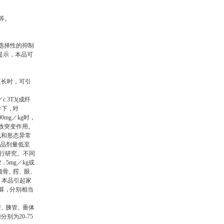
等。
选择性的抑制
提示，本品可
更长时，可引
／
c 3T3(
成纤
件下
，
对
00mg
／
kg
时
，
致突变作用。
低和形态异常
品剂量低至
行研究
。
不同
2
．
5mg
／
kg
或
颅骨
、
腭
、
眼
、
。
本品引起家
算
，
分别相当
房
、
胰管
、
垂体
量分别为
20-75