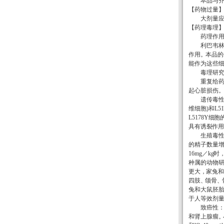
本品与
【药物过量
大剂量
【药理毒理
药理作
利巴韦
作用
。
本品的
能作为这些
毒理研
重复给
起心脏损伤
遗传毒
维细胞
)
和
L51
L5178
Y
细胞
具有诱裂作
生殖毒
的精子数量
16mg
／
k
g
时
种属的动物
更大
，
家兔和
四肢
、
颌骨
、
兔和大鼠胚
于人等效剂
致癌性
：
和肾上腺瘤
。