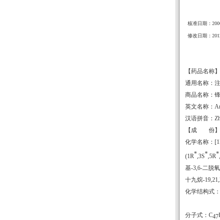
核准日期：200
修改日期：201
【药品名称
通用名称：注
商品名称：
英文名称：
Am
汉语拼音：
Z
【成 份】
化学名称：[1
*
*
*
(1R
,3S
,5R
基-3,6-二脱氧-
十九烷-19,21,
化学结构式
分子式：
C
47