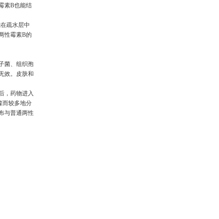
霉素B也能结
能在疏水层中
两性霉素B的
子菌、组织孢
无效。皮肤和
后，药物进入
噬而较多地分
布与普通两性