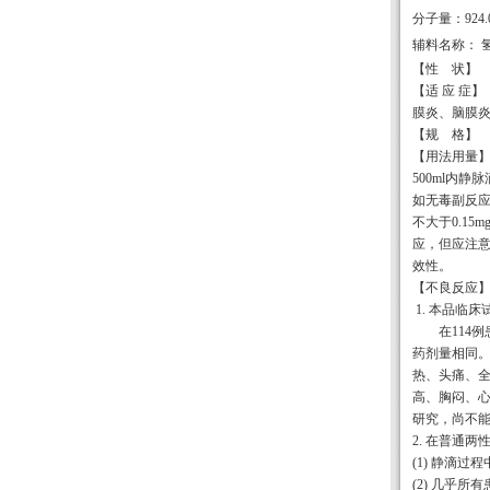
分子量：924.
辅料名称： 
【性 状】
【适 应 症
膜炎、脑膜
【规 格】 
【用法用量】
500ml内
如无毒副反应，
不大于0.1
应，但应注
效性。
【不良反应
1. 本品临
在114
药剂量相同。
热、头痛、
高、胸闷、
研究，尚不
2. 在普通
(1) 静滴
(2) 几乎