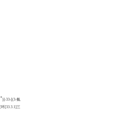
*
S
)]-33-[(3-氨
环[33.3.1]三