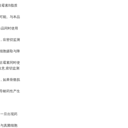
性霉素B脂质
的可能。与本品
本品同时使用
时，应密切监测
加细胞摄取与降
万古霉素同时使
意,密切监测
性，如果骨骼肌
诱导耐药性产生
。一旦出现药
过与真菌细胞