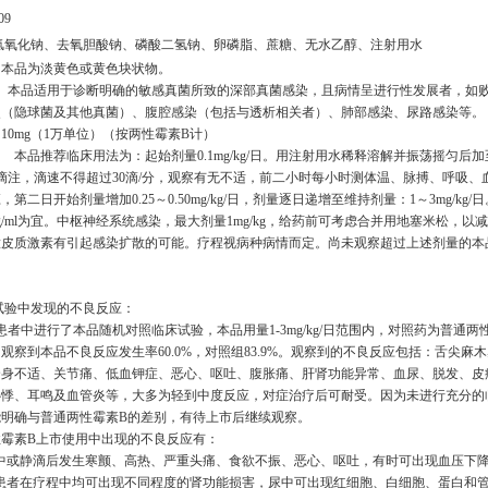
09
氢氧化钠、去氧胆酸钠、磷酸二氢钠、卵磷脂、蔗糖、无水乙醇、注射用水
 本品为淡黄色或黄色块状物。
】 本品适用于诊断明确的敏感真菌所致的深部真菌感染，且病情呈进行性发展者，如
炎（隐球菌及其他真菌）、腹腔感染（包括与透析相关者）、肺部感染、尿路感染等。
10mg（1万单位）（按两性霉素B计）
 本品推荐临床用法为：起始剂量0.1mg/kg/日。用注射用水稀释溶解并振荡摇匀后加
静脉滴注，滴速不得超过30滴/分，观察有无不适，前二小时每小时测体温、脉搏、呼吸、
第二日开始剂量增加0.25～0.50mg/kg/日，剂量逐日递增至维持剂量：1～3mg/kg
5mg/ml为宜。中枢神经系统感染，最大剂量1mg/kg，给药前可考虑合并用地塞米松，以
意皮质激素有引起感染扩散的可能。疗程视病种病情而定。尚未观察超过上述剂量的本
】
床试验中发现的不良反应：
例患者中进行了本品随机对照临床试验，本品用量1-3mg/kg/日范围内，对照药为普通两
观察到本品不良反应发生率60.0%，对照组83.9%。观察到的不良反应包括：舌尖麻
全身不适、关节痛、低血钾症、恶心、呕吐、腹胀痛、肝肾功能异常、血尿、脱发、皮
心悸、耳鸣及血管炎等，大多为轻到中度反应，对症治疗后可耐受。因为未进行充分的
能明确与普通两性霉素B的差别，有待上市后继续观察。
两性霉素B上市使用中出现的不良反应有：
过程中或静滴后发生寒颤、高热、严重头痛、食欲不振、恶心、呕吐，有时可出现血压下
所有患者在疗程中均可出现不同程度的肾功能损害，尿中可出现红细胞、白细胞、蛋白和