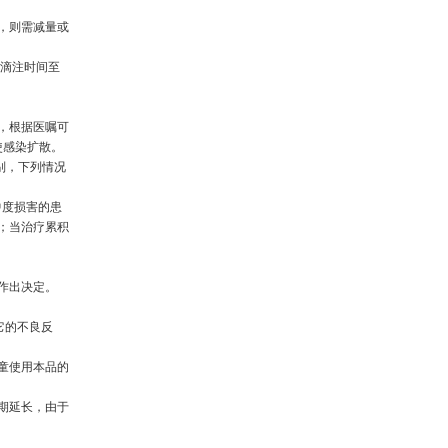
，则需减量或
剂滴注时间至
，根据医嘱可
使感染扩散。
别，下列情况
中度损害的患
；当治疗累积
作出决定。
它的不良反
童使用本品的
期延长，由于