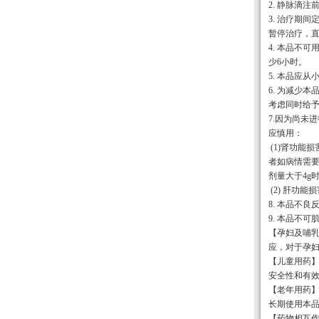
2. 静脉滴
3. 治疗期
暂停治疗，
4. 本品不
少6小时。
5. 本品应
6. 为减少
考虑同时给予
7.因为尚未
应慎用：
(1)肾功能
者如病情需
剂量大于4g
(2) 肝功
8. 本品不
9. 本品不可
【孕妇及哺
应，对于孕
【儿童用药】
安全性和有
【老年用药
长期使用本
【药物相互