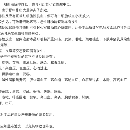
高，肌酐清除率降低，也可引起肾小管性酸中毒。
血症，由于尿中排出大量钾离子所致。
系统毒性反应有正常红细胞性贫血，偶可有白细胞或血小板减少。
性，较少见，可致肝细胞坏死，急性肝功能衰竭亦有发生。
管系统反应如静滴过快时可引起心室颤动或心脏骤停。此外本品所致的电解质紊乱亦可导
静滴时易发生血栓性静脉炎。
系统毒性反应，鞘内注射本品可引起严重头痛、发热、呕吐、颈项强直、下肢疼痛及尿潴
截瘫等。
性休克、皮疹等变态反应偶有发生。
临床研究中观察到的其它不良反应还有：
反应：虚弱、背痛、输液反应、感染、脓毒血症。
管系统：高血压、低血压、心动过速。
系统：胃肠道出血、便秘。
紊乱：碱性磷酸酶升高、胆红素血症、高血糖、高钠血症、血容量过多、水肿、高钙血症
、精神系统：焦虑、混乱、头痛、失眠、眩晕。
系统：咳嗽、呼吸困难、缺氧、鼻出血、鼻炎、胸膜积液、肺病。
瘙痒、出汗。
 对本品过敏及严重肝病的患者禁用。
】
液瓶应加黑布遮光，以免药物效价降低。