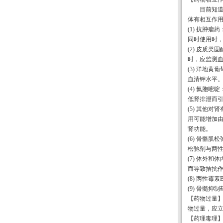
目前知
体有相互作
(1) 抗肿
同时使用时
(2) 皮质
时，应监测
(3) 洋地
血清钾水平
(4) 氟胞
低肾排泄而
(5) 其他
用可能增加由
肾功能。
(6) 骨骼
松驰剂与两
(7) 体外
而导致拮抗
(8) 两性
(9) 骨髓
【药物过量
物过量，应
【药理毒理