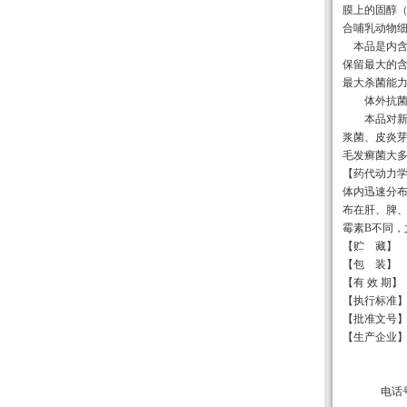
膜上的固醇
合哺乳动物
本品是内含
保留最大的
最大杀菌能
体外抗
本品对
浆菌、皮炎
毛发癣菌大
【药代动力
体内迅速分
布在肝、脾
霉素B不同
【贮 藏】 遮
【包 装】 1
【有 效 期】
【执行标准】 Y
【批准文号】 
【生产企业
电话