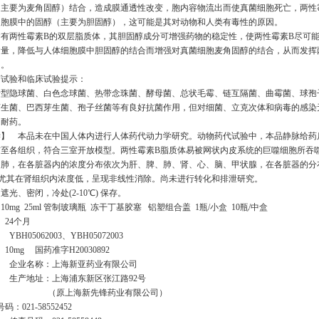
（主要为麦角固醇）结合，造成膜通透性改变，胞内容物流出而使真菌细胞死亡，两性
细胞膜中的固醇（主要为胆固醇），这可能是其对动物和人类有毒性的原因。
有两性霉素B的双层脂质体，其胆固醇成分可增强药物的稳定性，使两性霉素B尽可
含量，降低与人体细胞膜中胆固醇的结合而增强对真菌细胞麦角固醇的结合，从而发挥
力。
菌试验和临床试验提示：
新型隐球菌、白色念球菌、热带念珠菌、酵母菌、总状毛霉、链互隔菌、曲霉菌、球孢
芽生菌、巴西芽生菌、孢子丝菌等有良好抗菌作用，但对细菌、立克次体和病毒的感染
多耐药。
学】 本品未在中国人体内进行人体药代动力学研究。动物药代试验中，本品静脉给药
布至各组织，符合三室开放模型。两性霉素B脂质体易被网状内皮系统的巨噬细胞所吞
、肺，在各脏器内的浓度分布依次为肝、脾、肺、肾、心、脑、甲状腺，在各脏器的分
，尤其在肾组织内浓度低，呈现非线性消除。尚未进行转化和排泄研究。
光、密闭，冷处(2-10℃) 保存。
0mg 25ml 管制玻璃瓶 冻干丁基胶塞 铝塑组合盖 1瓶/小盒 10瓶/中盒
 24个月
BH05062003、YBH05072003
10mg 国药准字H20030892
】
企业名称：上海新亚药业有限公司
生产地址：上海浦东新区张江路92号
（原上海新先锋药业有限公司）
号码：
021-58552452