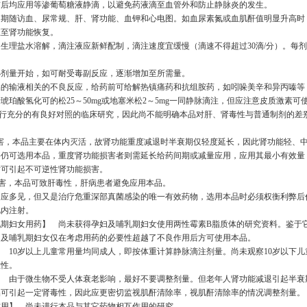
注前后均应用等渗葡萄糖液静滴，以避免药液滴至血管外和防止静脉炎的发生。
间定期随访血、尿常规、肝、肾功能、血钾和心电图。如血尿素氮或血肌酐值明显升高时
直至肾功能恢复。
可用生理盐水溶解，滴注液应新鲜配制，滴注速度宜缓慢（滴速不得超过30滴/分）。每
从小剂量开始，如可耐受毒副反应，逐渐增加至所需量。
本品的输液相关的不良反应，给药前可给解热镇痛药和抗组胺药，如吲哚美辛和异丙嗪等
琥珀酸氢化可的松25～50mg或地塞米松2～5mg一同静脉滴注，但应注意皮质激素可
进行充分的有良好对照的临床研究，因此尚不能明确本品对肝、肾毒性与普通制剂的差
损害，本品主要在体内灭活，故肾功能重度减退时半衰期仅轻度延长，因此肾功能轻、
要仍可选用本品，重度肾功能损害者则需延长给药间期或减量应用，应用其最小有效量
时可引起不可逆性肾功能损害。
能损害，本品可致肝毒性，肝病患者避免应用本品。
良反应多见，但又是治疗危重深部真菌感染的唯一有效药物，选用本品时必须权衡利弊后
肌内注射。
乳期妇女用药】 尚未获得孕妇及哺乳期妇女使用两性霉素B脂质体的研究资料。鉴于
妇及哺乳期妇女仅在考虑用药的必要性超越了不良作用后方可使用本品。
 10岁以上儿童常用量均同成人，即按体重计算静脉滴注剂量。尚未观察10岁以下儿
效性。
】 由于微生物不受人体衰老影响，最好不要调整剂量。但老年人肾功能减退引起半衰
品可引起一定肾毒性，因此应更密切监视肌酐清除率，视肌酐清除率的情况调整剂量。
作用】 尚未进行本品与其它药物相互作用的研究。