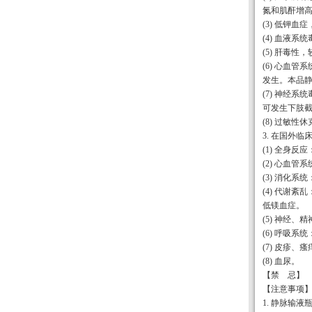
氮和肌酐增
(3) 低钾
(4) 血液
(5) 肝毒
(6) 心血
发生。本品
(7) 神经
可发生下肢
(8) 过敏
3. 在国外
(1) 全身
(2) 心血
(3) 消化
(4) 代谢
低镁血症。
(5) 神经
(6) 呼吸
(7) 皮疹、
(8) 血尿。
【禁 忌】
【注意事项
1. 静脉输