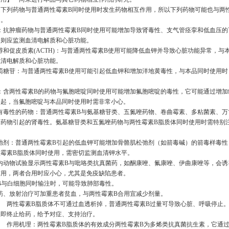
道下列药物与普通两性霉素B同时使用时发生药物相互作用，所以下列药物可能也与两
用。
瘤药：抗肿瘤药物与普通两性霉素B同时使用可能增加导致肾毒性、支气管痉挛和低血压
，则应监测血清电解质和心脏功能。
类固醇和促皮质素(ACTH)：与普通两性霉素B使用可能降低血钾并导致心脏功能异常，与
血清电解质和心脏功能。
黄葡萄糖苷：与普通两性霉素B使用可能引起低血钾和增加洋地黄毒性，与本品同时使用
。
嘧啶：含两性霉素B的药物与氟胞嘧啶同时使用可能增加氟胞嘧啶的毒性，它可能通过增
引起，当氟胞嘧啶与本品同时使用时需非常小心。
对肾有毒性的药物：普通两性霉素B与氨基糖苷类、五氮唑药物、卷曲霉素、多粘菌素、
药物引起的肾毒性。氨基糖苷类和五氮唑药物与两性霉素B脂质体同时使用时需特别注
肌松弛剂：普通两性霉素B引起的低血钾可能增加骨骼肌松弛剂（如箭毒碱）的箭毒样毒
性霉素B脂质体同时使用，需密切监测血清钾水平。
和体内动物试验显示两性霉素B与吡咯类抗真菌药，如酮康唑、氟康唑、伊曲康唑等，会
作用，两者合用时应小心，尤其是免疫缺陷患者。
霉素B与白细胞同时输注时，可能导致肺部毒性。
抑制药、放射治疗可加重患者贫血，与两性霉素B合用宜减少剂量。
】 两性霉素B脂质体不可通过血透析掉，普通两性霉素B过量可导致心脏、呼吸停止
立即终止给药，给予对症、支持治疗。
】
作用机理：两性霉素B脂质体的有效成分两性霉素B为多烯类抗真菌抗生素，它通