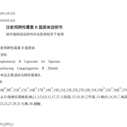
6年12月23日
2年06月20日
注射用两性霉素 B 脂质体说明书
请仔细阅读说明书并在医师指导下使用
】
射用两性霉素 B 脂质体
锋克松
photericin
B
Liposome
for
Injection
husheyong
Liangxingmeisu
B
Zhizhiti
本品主要成份为两性霉素B。
R-
*
*
*
*
*
*
*
*
*
*
,6R
,9R
,11R
,15S
,16R
,17R
,18S
,19E,21E,23E,25E,27E,29E,31E,33R
,35S
,36R
,37
β-D-吡喃甘露糖基)氧]-1,3,5,6,9,11,17,37-八羟基-15,16,18-三甲基-13-氧代-14,39-二氧双
23,25,27,29,31-七烯-36-羧酸。
：
H
NO
73
17