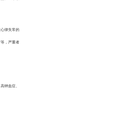
致心律失常的
留等，严重者
、高钾血症、