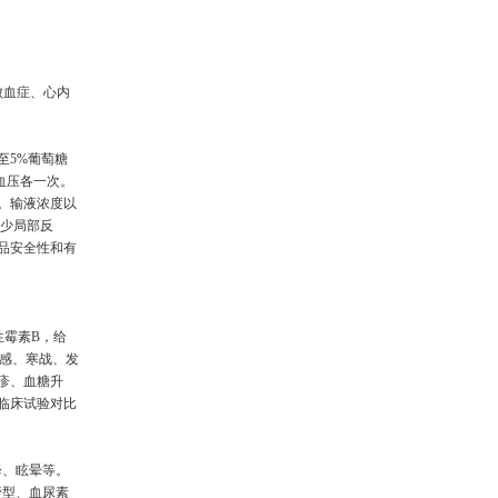
败血症、心内
至5%葡萄糖
血压各一次。
/日。输液浓度以
减少局部反
品安全性和有
性霉素B，给
木感、寒战、发
疹、血糖升
临床试验对比
降、眩晕等。
管型、血尿素